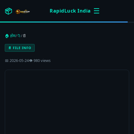
☰
📦
RapidLuck India
🏠 होम
/
📁
/
📄
📄 FILE INFO
📅 2026-05-24
👁 980 views