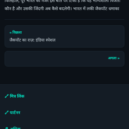
फिलहाल, पूरे भारत की नजरें इस बात पर टिकी हैं कि यह भाग्यशाली विजेता
कौन है और उसकी जिंदगी अब कैसे बदलेगी। भारत में लकी जैकपॉट धमाका
« पिछला
जैकपॉट का राज़: इंडिया स्पेशल
अगला »
🔗 मित्र लिंक
🔗 पार्टनर
📄 अधिक